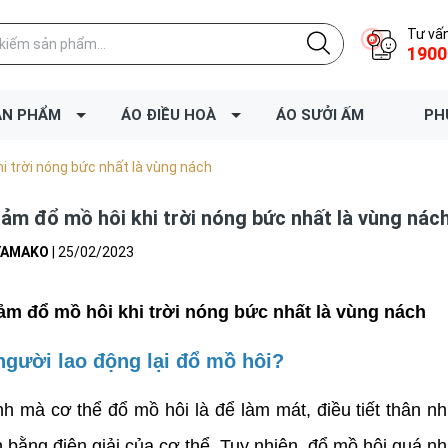
Tư vấn
1900
ẢN PHẨM
ÁO ĐIỀU HOÀ
ÁO SƯỞI ẤM
PH
i trời nóng bức nhất là vùng nách
iảm đổ mồ hôi khi trời nóng bức nhất là vùng nác
YAMAKO
|
25/02/2023
ảm đổ mồ hôi khi trời nóng bức nhất là vùng nách
người lao động lại đổ mồ hôi?
nh mà cơ thể đổ mồ hôi là để làm mát, điều tiết thân nh
ân bằng điện giải của cơ thể. Tuy nhiên, đổ mồ hôi quá n