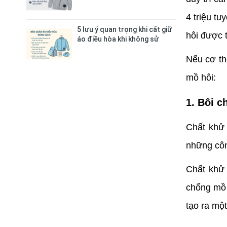
4 triệu tu
5 lưu ý quan trọng khi cất giữ
hôi được t
áo điều hòa khi không sử
dụng
Nếu cơ th
mồ hôi:
1. Bôi c
Chất khử 
những côn
Chất khử 
chống mồ 
tạo ra một