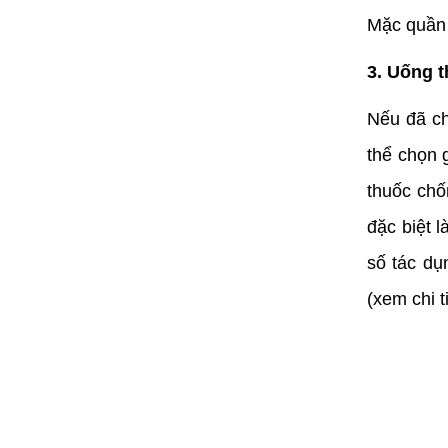
Mặc quần á
3. Uống 
Nếu đã ch
thể chọn 
thuốc chố
đặc biệt 
số tác dụ
(xem chi 