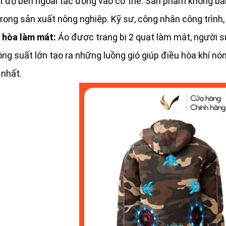
t độ bên ngoài tác động vào cơ thể. Sản phẩm không bám
trong sản xuất nông nghiệp. Kỹ sư, công nhân công trình
 hòa làm mát:
Áo được trang bị 2 quạt làm mát, người sử
ng suất lớn tạo ra những luồng gió giúp điều hòa khí nó
nhất.