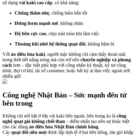
sử dụng
vải kaki cao cấp
, có khả năng:
Chống thấm nhẹ
, chống bám bẩn tốt
Đứng form mạnh mẽ
, không nhăn
Độ bền cực cao
, chịu mài mòn khi làm việc
Thoáng khí nhờ hệ thống quạt đôi
, không hầm bí
Với
áo điều hòa kaki
, người mặc không chỉ cảm thấy thoải mái
trong thời tiết nắng nóng mà còn trở nên
chuyên nghiệp và phong
cách
hơn – đặc biệt phù hợp với công nhân kỹ thuật, kỹ sư công
trình, thợ cơ khí, tài xế container, hoặc bất kỳ ai làm việc ngoài trời
nhiều giờ.
Công nghệ Nhật Bản – Sức mạnh đến từ
bên trong
Không chỉ nổi bật ở lớp vải kaki bên ngoài, bên trong áo là
công
nghệ quạt gió không chổi than
– điểm nhấn tạo nên sự khác biệt
cho các dòng
áo điều hòa Nhật Bản chính hãng
.
Các
quạt đôi siêu mát
được lắp tinh tế ở hai bên hông, tản gió khắp