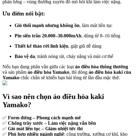
phần lưng – vùng thường xuyên đổ mồ hôi khi làm việc nặng.
Ưu điểm nổi bật:
Gió thổi mạnh nhưng không ồn
, làm mát liên tục
Pin siêu trâu 20.000–30.000mAh
, dùng từ 8–16 tiếng
Thiết kế tháo rời linh kiện
, giặt giũ dễ dàng
Bảo vệ da
, tránh nóng rát, cháy nắng và mùi cơ thể
Nếu bạn đang phân vân giữa các loại
áo điều hòa thông thường
và sản phẩm
áo điều hòa Yamako
, thì dòng
áo điều hòa kaki của
Yamako
chắc chắn sẽ khiến bạn hài lòng từ lần đầu mặc thử.
Vì sao nên chọn áo điều hòa kaki
Yamako?
✅
Form đứng – Phong cách mạnh mẽ
✅
Chống trầy xước – Làm việc nặng vẫn bền
✅
Gió mát liên tục – Giảm nhiệt tức thì
✅
Phù hợp nhiều ngành nghề
: công trường, xưởng cơ khí, kho