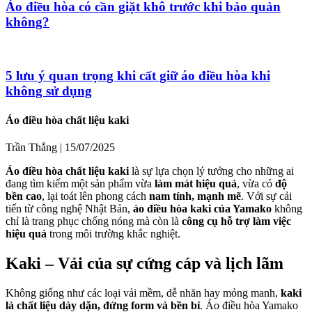
Áo điều hòa có cần giặt khô trước khi bảo quản
không?
5 lưu ý quan trọng khi cất giữ áo điều hòa khi
không sử dụng
Áo điều hòa chất liệu kaki
Trần Thắng
|
15/07/2025
Áo điều hòa chất liệu kaki
là sự lựa chọn lý tưởng cho những ai
đang tìm kiếm một sản phẩm vừa
làm mát hiệu quả
, vừa có
độ
bền cao
, lại toát lên phong cách
nam tính, mạnh mẽ
. Với sự cải
tiến từ công nghệ Nhật Bản,
áo điều hòa kaki của Yamako
không
chỉ là trang phục chống nóng mà còn là
công cụ hỗ trợ làm việc
hiệu quả
trong môi trường khắc nghiệt.
Kaki – Vải của sự cứng cáp và lịch lãm
Không giống như các loại vải mềm, dễ nhăn hay mỏng manh,
kaki
là chất liệu dày dặn, đứng form và bền bỉ
. Áo điều hòa Yamako