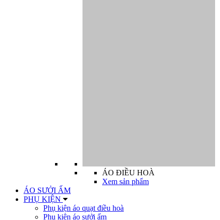
ÁO ĐIỀU HOÀ
Xem sản phẩm
ÁO SƯỞI ẤM
PHỤ KIỆN
Phụ kiện áo quạt điều hoà
Phụ kiện áo sưởi ấm