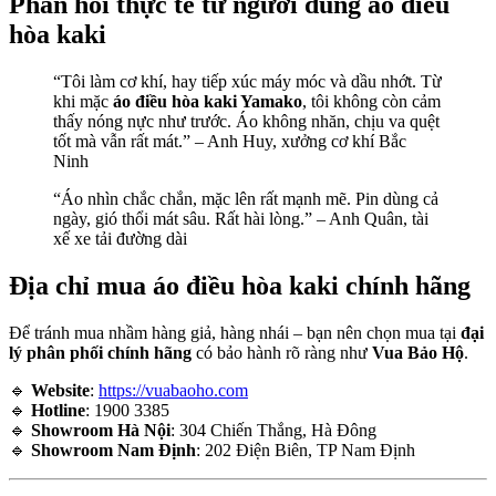
Phản hồi thực tế từ người dùng áo điều
hòa kaki
“Tôi làm cơ khí, hay tiếp xúc máy móc và dầu nhớt. Từ
khi mặc
áo điều hòa kaki Yamako
, tôi không còn cảm
thấy nóng nực như trước. Áo không nhăn, chịu va quệt
tốt mà vẫn rất mát.” – Anh Huy, xưởng cơ khí Bắc
Ninh
“Áo nhìn chắc chắn, mặc lên rất mạnh mẽ. Pin dùng cả
ngày, gió thổi mát sâu. Rất hài lòng.” – Anh Quân, tài
xế xe tải đường dài
Địa chỉ mua áo điều hòa kaki chính hãng
Để tránh mua nhầm hàng giả, hàng nhái – bạn nên chọn mua tại
đại
lý phân phối chính hãng
có bảo hành rõ ràng như
Vua Bảo Hộ
.
🔹
Website
:
https://vuabaoho.com
🔹
Hotline
: 1900 3385
🔹
Showroom Hà Nội
: 304 Chiến Thắng, Hà Đông
🔹
Showroom Nam Định
: 202 Điện Biên, TP Nam Định