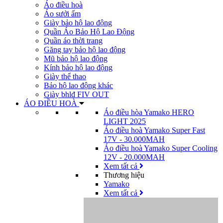
Áo điều hoà
Áo sưởi ấm
Giày bảo hộ lao động
Quần Áo Bảo Hộ Lao Động
Quần áo thời trang
Găng tay bảo hộ lao động
Mũ bảo hộ lao động
Kính bảo hộ lao động
Giày thể thao
Bảo hộ lao động khác
Giày bhlđ FIV OUT
ÁO ĐIỀU HOÀ
Áo điều hòa Yamako HERO
LIGHT 2025
Áo điều hoà Yamako Super Fast
17V - 30.000MAH
Áo điều hoà Yamako Super Cooling
12V - 20.000MAH
Xem tất cả
Thương hiệu
Yamako
Xem tất cả