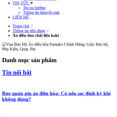
TIN TỨC
Tin xu hướng
Thông tin khuyến mãi
LIÊN HỆ
Trang chủ
/
Thông tin tiêu dùng
/
Áo điều hòa chất liệu kaki
Danh mục sản phẩm
Tin nổi bật
Bảo quản pin áo điều hòa: Có nên sạc định kỳ khi
không dùng?