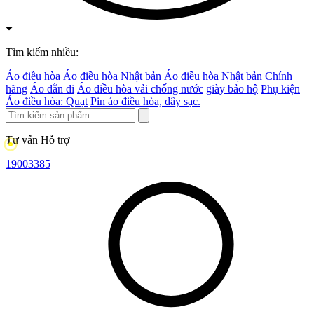
Tìm kiếm nhiều:
Áo điều hòa
Áo điều hòa Nhật bản
Áo điều hòa Nhật bản Chính
hãng
Áo dằn di
Áo điều hòa vải chống nước
giày bảo hộ
Phụ kiện
Áo điều hòa: Quạt
Pin áo điều hòa, dây sạc.
Tư vấn Hỗ trợ
19003385