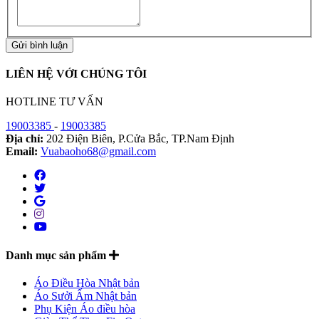
Gửi bình luận
LIÊN HỆ VỚI CHÚNG TÔI
HOTLINE TƯ VẤN
19003385
-
19003385
Địa chỉ:
202 Điện Biên, P.Cửa Bắc, TP.Nam Định
Email:
Vuabaoho68@gmail.com
Danh mục sản phẩm
Áo Điều Hòa Nhật bản
Áo Sưởi Ấm Nhật bản
Phụ Kiện Áo điều hòa