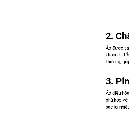
2. Ch
Áo được sả
không bị tổ
thường, giú
3. Pi
Áo điều hò
phù hợp với
sạc lại nhiều