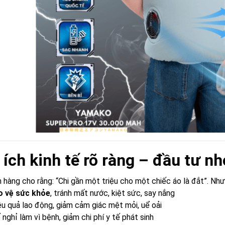
i ích kinh tế rõ ràng – đầu tư nh
 hàng cho rằng: “Chi gần một triệu cho một chiếc áo là đắt”. Nh
o vệ sức khỏe
, tránh mất nước, kiệt sức, say nắng
ệu quả lao động, giảm cảm giác mệt mỏi, uể oải
nghỉ làm vì bệnh, giảm chi phí y tế phát sinh