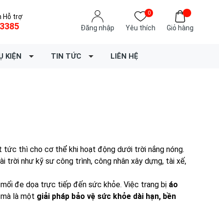
0
 Hỗ trợ
3385
Đăng nhập
Yêu thích
Giỏ hàng
Ụ KIỆN
TIN TỨC
LIÊN HỆ
t tức thì cho cơ thể khi hoạt động dưới trời nắng nóng.
 trời như kỹ sư công trình, công nhân xây dựng, tài xế,
 mối đe dọa trực tiếp đến sức khỏe. Việc trang bị
áo
– mà là một
giải pháp bảo vệ sức khỏe dài hạn, bền