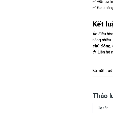
✅ Đổi trả l
✅ Giao hàng
Kết lu
Áo điều hò
nắng nhiều
chủ động
,
📩 Liên hệ 
Bài viết trướ
Thảo l