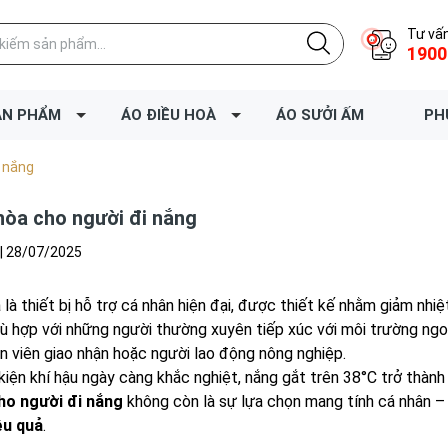
Tư vấn
1900
ẢN PHẨM
ÁO ĐIỀU HOÀ
ÁO SƯỞI ẤM
PH
i nắng
hòa cho người đi nắng
|
28/07/2025
 là thiết bị hỗ trợ cá nhân hiện đại, được thiết kế nhằm giảm nhiệ
ù hợp với những người thường xuyên tiếp xúc với môi trường ngoài
ân viên giao nhận hoặc người lao động nông nghiệp.
kiện khí hậu ngày càng khắc nghiệt, nắng gắt trên 38°C trở thành
ho người đi nắng
không còn là sự lựa chọn mang tính cá nhân 
ệu quả
.