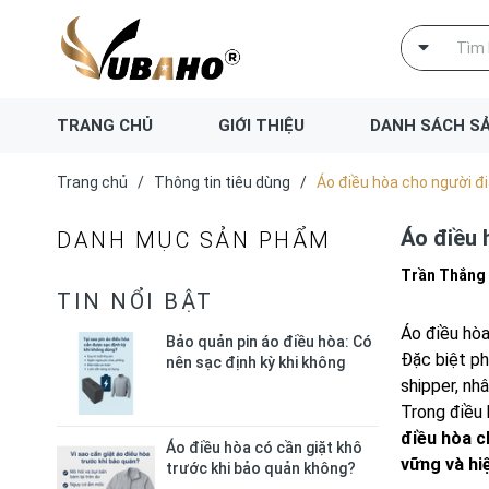
TRANG CHỦ
GIỚI THIỆU
DANH SÁCH S
Trang chủ
/
Thông tin tiêu dùng
/
Áo điều hòa cho người đ
Áo điều 
DANH MỤC SẢN PHẨM
Trần Thắng
TIN NỔI BẬT
Áo điều hòa
Bảo quản pin áo điều hòa: Có
Đặc biệt ph
nên sạc định kỳ khi không
dùng?
shipper, nh
Trong điều 
điều hòa c
Áo điều hòa có cần giặt khô
vững và hi
trước khi bảo quản không?