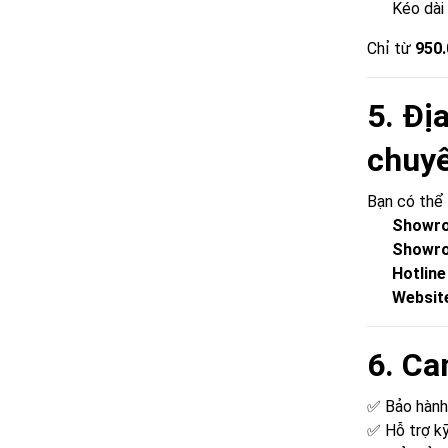
Kéo dài 
Chỉ từ
950.
5. Đị
chuyê
Bạn có thể 
Showro
Showr
Hotline
Website
6. Ca
✅ Bảo hành
✅ Hỗ trợ kỹ