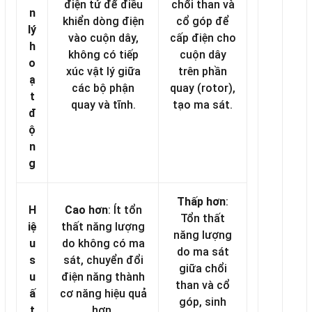
điện tử để điều
chổi than và
n
khiển dòng điện
cổ góp để
lý
vào cuộn dây,
cấp điện cho
h
không có tiếp
cuộn dây
o
xúc vật lý giữa
trên phần
ạ
các bộ phận
quay (rotor),
t
quay và tĩnh.
tạo ma sát.
đ
ộ
n
g
Thấp hơn
:
H
Cao hơn
: Ít tổn
Tổn thất
iệ
thất năng lượng
năng lượng
u
do không có ma
do ma sát
s
sát, chuyển đổi
giữa chổi
u
điện năng thành
than và cổ
ấ
cơ năng hiệu quả
góp, sinh
t
hơn.