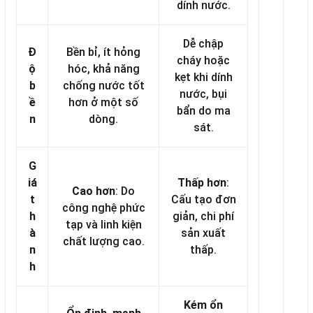
dính nước.
Dễ chập
Đ
Bền bỉ, ít hỏng
cháy hoặc
ộ
hóc, khả năng
kẹt khi dính
b
chống nước tốt
nước, bụi
ề
hơn ở một số
bẩn do ma
n
dòng.
sát.
G
iá
Thấp hơn
:
Cao hơn
: Do
t
Cấu tạo đơn
công nghệ phức
h
giản, chi phí
tạp và linh kiện
à
sản xuất
chất lượng cao.
n
thấp.
h
Kém ổn