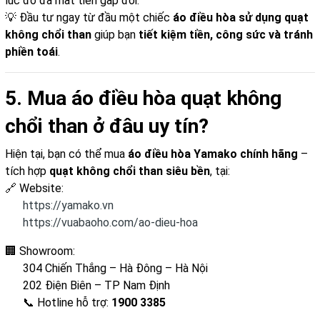
lúc đó đã mất tiền gấp đôi.
💡 Đầu tư ngay từ đầu một chiếc
áo điều hòa sử dụng quạt
không chổi than
giúp bạn
tiết kiệm tiền, công sức và tránh
phiền toái
.
5. Mua áo điều hòa quạt không
chổi than ở đâu uy tín?
Hiện tại, bạn có thể mua
áo điều hòa Yamako chính hãng
–
tích hợp
quạt không chổi than siêu bền
, tại:
🔗 Website:
https://yamako.vn
https://vuabaoho.com/ao-dieu-hoa
🏢 Showroom:
304 Chiến Thắng – Hà Đông – Hà Nội
202 Điện Biên – TP Nam Định
📞 Hotline hỗ trợ:
1900 3385