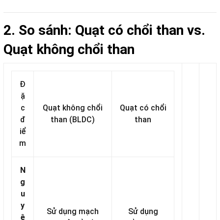
2. So sánh: Quạt có chổi than vs.
Quạt không chổi than
Đ
ặ
c
Quạt không chổi
Quạt có chổi
đ
than (BLDC)
than
iể
m
N
g
u
y
Sử dụng mạch
Sử dụng
ê