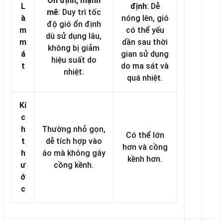
Ổn định, mạnh
L
định
: Dễ
mẽ
: Duy trì tốc
à
nóng lên, gió
độ gió ổn định
m
có thể yếu
dù sử dụng lâu,
m
dần sau thời
không bị giảm
á
gian sử dụng
hiệu suất do
t
do ma sát và
nhiệt.
quá nhiệt.
Kí
c
h
Thường nhỏ gọn,
Có thể lớn
t
dễ tích hợp vào
hơn và cồng
h
áo mà không gây
kềnh hơn.
ư
cồng kềnh.
ớ
c