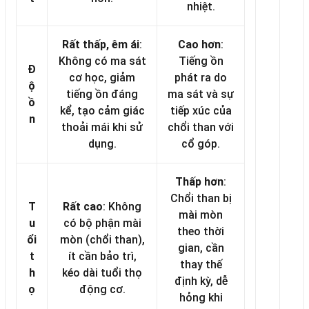
nhiệt.
Rất thấp, êm ái
:
Cao hơn
:
Không có ma sát
Tiếng ồn
Đ
cơ học, giảm
phát ra do
ộ
tiếng ồn đáng
ma sát và sự
ồ
kể, tạo cảm giác
tiếp xúc của
n
thoải mái khi sử
chổi than với
dụng.
cổ góp.
Thấp hơn
:
Chổi than bị
T
Rất cao
: Không
mài mòn
u
có bộ phận mài
theo thời
ổi
mòn (chổi than),
gian, cần
t
ít cần bảo trì,
thay thế
h
kéo dài tuổi thọ
định kỳ, dễ
ọ
động cơ.
hỏng khi