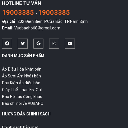
HOTLINE TƯ VẤN
19003385
19003385
-
Địa chỉ:
202 Điện Biên, P.Cửa Bắc, TP.Nam Định
Email:
Vuabaoho68@gmail.com
DANH MỤC SẢN PHẨM
Áo Điều Hòa Nhật bản
Áo Sưởi Ấm Nhật bản
Phụ Kiện Áo điều hòa
Giày Thể Thao Fiv-Out
Bảo Hộ Lao động khác
Báo chí nói về VUBAHO
HƯỚNG DẪN CHÍNH SÁCH
Chính sách bảo mật