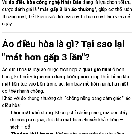
Và
áo điều hòa công nghệ Nhật Bản
đang là lựa chọn tối ưu,
được đánh giá là
"mát gấp 3 lần áo thường"
, giúp cơ thể luôn
thoáng mát, tiết kiệm sức lực và duy trì hiệu suất làm việc cả
ngày.
Áo điều hòa là gì? Tại sao lại
"mát hơn gấp 3 lần"?
Áo điều hòa là loại áo được tích hợp
2 quạt gió mini
ở bên
hông, kết nối với
pin sạc dung lượng cao
, giúp thổi luồng khí
mát liên tục vào bên trong áo, làm bay mồ hôi nhanh, hạ nhiệt
cơ thể nhanh chóng.
Khác với áo thông thường chỉ “chống nắng bằng cảm giác”, áo
điều hòa:
Làm mát chủ động
: Không chỉ chống nắng, mà còn đẩy
khí nóng ra ngoài, đưa khí mát luân chuyển khắp lưng –
nách – cổ.