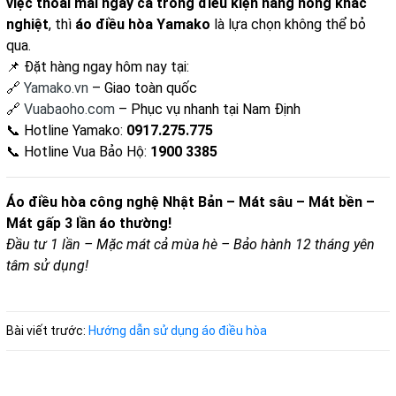
việc thoải mái ngay cả trong điều kiện nắng nóng khắc
nghiệt
, thì
áo điều hòa Yamako
là lựa chọn không thể bỏ
qua.
📌 Đặt hàng ngay hôm nay tại:
🔗
Yamako.vn
– Giao toàn quốc
🔗
Vuabaoho.com
– Phục vụ nhanh tại Nam Định
📞 Hotline Yamako:
0917.275.775
📞 Hotline Vua Bảo Hộ:
1900 3385
Áo điều hòa công nghệ Nhật Bản – Mát sâu – Mát bền –
Mát gấp 3 lần áo thường!
Đầu tư 1 lần – Mặc mát cả mùa hè – Bảo hành 12 tháng yên
tâm sử dụng!
Bài viết trước:
Hướng dẫn sử dụng áo điều hòa