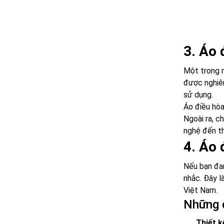
3. Áo 
Một trong n
được nghiên
sử dụng.
Áo điều hò
Ngoài ra, c
nghệ đến th
4. Áo 
Nếu bạn đan
nhắc. Đây l
Việt Nam.
Những đ
Thiết k