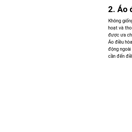
2. Áo 
Không giốn
hoạt và tho
được ưa ch
Áo điều hòa
động ngoài 
cần đến điề