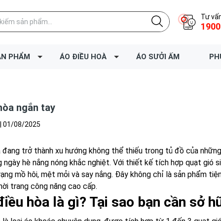
Tư vấn
1900
ẢN PHẨM
ÁO ĐIỀU HOÀ
ÁO SƯỞI ẤM
PH
hòa ngắn tay
|
01/08/2025
 đang trở thành xu hướng không thể thiếu trong tủ đồ của những 
 ngày hè nắng nóng khắc nghiệt. Với thiết kế tích hợp quạt gió s
trạng mồ hôi, mệt mỏi và say nắng. Đây không chỉ là sản phẩm ti
hời trang công năng cao cấp.
điều hòa là gì? Tại sao bạn cần sở h