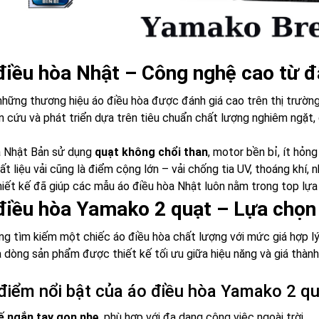
điều hòa Nhật – Công nghệ cao từ 
hững thương hiệu áo điều hòa được đánh giá cao trên thị trường
 cứu và phát triển dựa trên tiêu chuẩn chất lượng nghiêm ngặt,
a Nhật Bản sử dụng
quạt không chổi than
, motor bền bỉ, ít hỏng
hất liệu vải cũng là điểm cộng lớn – vải chống tia UV, thoáng khí
iết kế đã giúp các mẫu áo điều hòa Nhật luôn nằm trong top lựa
điều hòa Yamako 2 quạt – Lựa chọn 
g tìm kiếm một chiếc áo điều hòa chất lượng với mức giá hợp lý
à dòng sản phẩm được thiết kế tối ưu giữa hiệu năng và giá thà
iểm nổi bật của áo điều hòa Yamako 2 qu
ế ngắn tay gọn nhẹ
, phù hợp với đa dạng công việc ngoài trời.