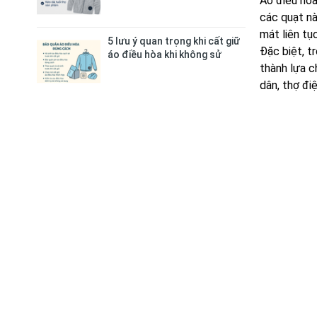
Áo điều hòa
các quạt nà
mát liên tục
5 lưu ý quan trọng khi cất giữ
Đặc biệt, t
áo điều hòa khi không sử
thành lựa c
dụng
dân, thợ điện