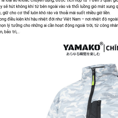
 là loại áo khoác chuyên dụng, được tích hợp từ 1 đến 3 quạt gió 
y sẽ hút không khí từ bên ngoài vào và thổi luồng gió mát xung 
, giữ cho cơ thể luôn khô ráo và thoải mái suốt nhiều giờ liền.
rong điều kiện khí hậu nhiệt đới như Việt Nam – nơi nhiệt độ ngoài
họn lý tưởng cho những ai cần hoạt động ngoài trời, từ công nhân
, bảo trì,...