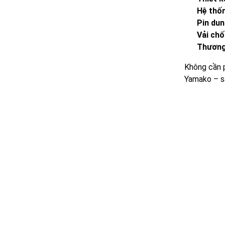
Hệ thố
Pin dun
Vải chố
Thương 
Không cần p
Yamako – sả