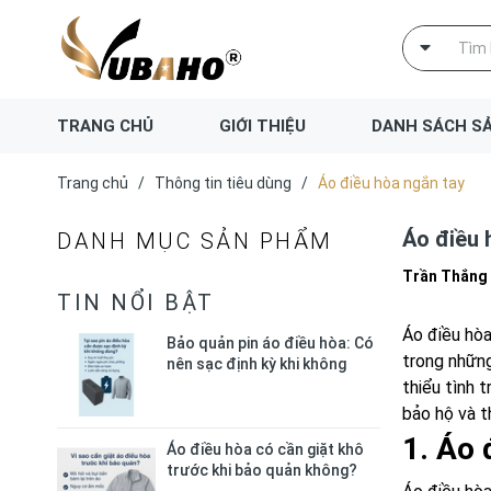
TRANG CHỦ
GIỚI THIỆU
DANH SÁCH S
Trang chủ
/
Thông tin tiêu dùng
/
Áo điều hòa ngắn tay
Áo điều 
DANH MỤC SẢN PHẨM
Trần Thắng
TIN NỔI BẬT
Áo điều hòa
Bảo quản pin áo điều hòa: Có
trong những
nên sạc định kỳ khi không
dùng?
thiểu tình 
bảo hộ và t
1. Áo 
Áo điều hòa có cần giặt khô
trước khi bảo quản không?