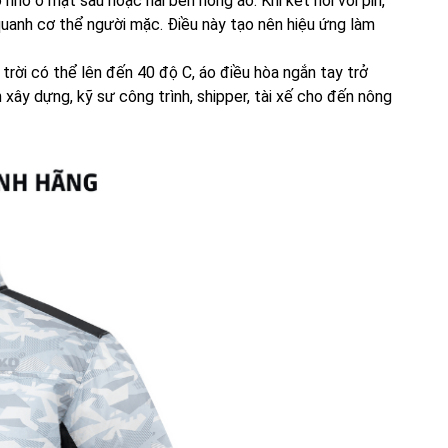
nhỏ ở mặt sau hoặc hai bên hông áo. Khi kết nối với pin,
quanh cơ thể người mặc. Điều này tạo nên hiệu ứng làm
 trời có thể lên đến 40 độ C, áo điều hòa ngắn tay trở
 xây dựng, kỹ sư công trình, shipper, tài xế cho đến nông