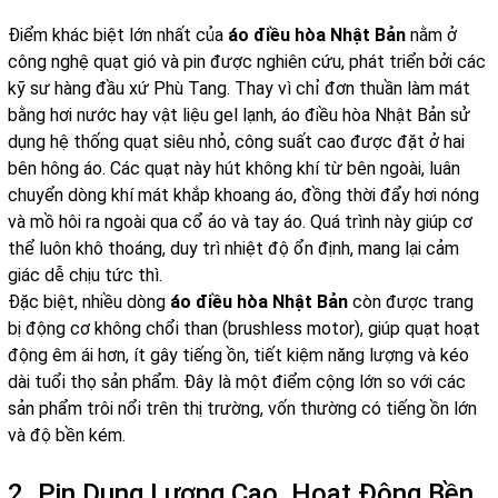
Điểm khác biệt lớn nhất của
áo điều hòa Nhật Bản
nằm ở
công nghệ quạt gió và pin được nghiên cứu, phát triển bởi các
kỹ sư hàng đầu xứ Phù Tang. Thay vì chỉ đơn thuần làm mát
bằng hơi nước hay vật liệu gel lạnh, áo điều hòa Nhật Bản sử
dụng hệ thống quạt siêu nhỏ, công suất cao được đặt ở hai
bên hông áo. Các quạt này hút không khí từ bên ngoài, luân
chuyển dòng khí mát khắp khoang áo, đồng thời đẩy hơi nóng
và mồ hôi ra ngoài qua cổ áo và tay áo. Quá trình này giúp cơ
thể luôn khô thoáng, duy trì nhiệt độ ổn định, mang lại cảm
giác dễ chịu tức thì.
Đặc biệt, nhiều dòng
áo điều hòa Nhật Bản
còn được trang
bị động cơ không chổi than (brushless motor), giúp quạt hoạt
động êm ái hơn, ít gây tiếng ồn, tiết kiệm năng lượng và kéo
dài tuổi thọ sản phẩm. Đây là một điểm cộng lớn so với các
sản phẩm trôi nổi trên thị trường, vốn thường có tiếng ồn lớn
và độ bền kém.
2. Pin Dung Lượng Cao, Hoạt Động Bền