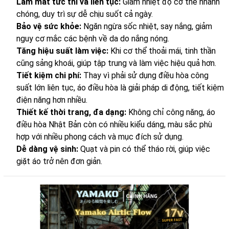
Làm mát tức thì và liên tục:
Giảm nhiệt độ cơ thể nhanh
chóng, duy trì sự dễ chịu suốt cả ngày.
Bảo vệ sức khỏe:
Ngăn ngừa sốc nhiệt, say nắng, giảm
nguy cơ mắc các bệnh về da do nắng nóng.
Tăng hiệu suất làm việc:
Khi cơ thể thoải mái, tinh thần
cũng sảng khoái, giúp tập trung và làm việc hiệu quả hơn.
Tiết kiệm chi phí:
Thay vì phải sử dụng điều hòa công
suất lớn liên tục, áo điều hòa là giải pháp di động, tiết kiệm
điện năng hơn nhiều.
Thiết kế thời trang, đa dạng:
Không chỉ công năng, áo
điều hòa Nhật Bản còn có nhiều kiểu dáng, màu sắc phù
hợp với nhiều phong cách và mục đích sử dụng.
Dễ dàng vệ sinh:
Quạt và pin có thể tháo rời, giúp việc
giặt áo trở nên đơn giản.