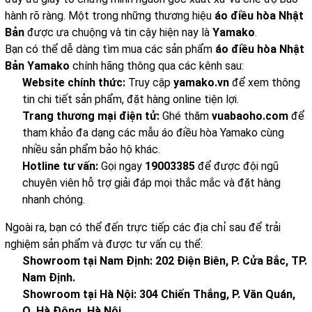
hành rõ ràng. Một trong những thương hiệu
áo điều hòa Nhật
Bản
được ưa chuộng và tin cậy hiện nay là
Yamako
.
Bạn có thể dễ dàng tìm mua các sản phẩm
áo điều hòa Nhật
Bản Yamako
chính hãng thông qua các kênh sau:
Website chính thức:
Truy cập
yamako.vn
để xem thông
tin chi tiết sản phẩm, đặt hàng online tiện lợi.
Trang thương mại điện tử:
Ghé thăm
vuabaoho.com
để
tham khảo đa dạng các mẫu áo điều hòa Yamako cùng
nhiều sản phẩm bảo hộ khác.
Hotline tư vấn:
Gọi ngay
19003385
để được đội ngũ
chuyên viên hỗ trợ giải đáp mọi thắc mắc và đặt hàng
nhanh chóng.
Ngoài ra, bạn có thể đến trực tiếp các địa chỉ sau để trải
nghiệm sản phẩm và được tư vấn cụ thể:
Showroom tại Nam Định:
202 Điện Biên, P. Cửa Bắc, TP.
Nam Định.
Showroom tại Hà Nội:
304 Chiến Thắng, P. Văn Quán,
Q. Hà Đông, Hà Nội.