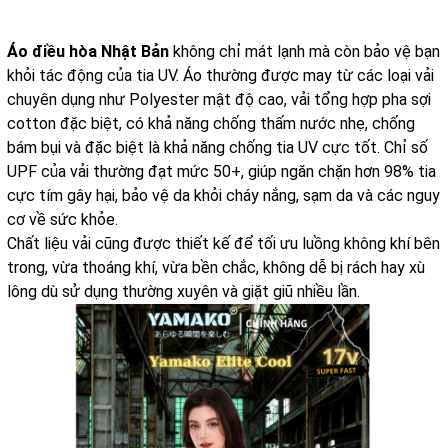
Áo điều hòa Nhật Bản
không chỉ mát lạnh mà còn bảo vệ bạn
khỏi tác động của tia UV. Áo thường được may từ các loại vải
chuyên dụng như Polyester mật độ cao, vải tổng hợp pha sợi
cotton đặc biệt, có khả năng chống thấm nước nhẹ, chống
bám bụi và đặc biệt là khả năng chống tia UV cực tốt. Chỉ số
UPF của vải thường đạt mức 50+, giúp ngăn chặn hơn 98% tia
cực tím gây hại, bảo vệ da khỏi cháy nắng, sạm da và các nguy
cơ về sức khỏe.
Chất liệu vải cũng được thiết kế để tối ưu luồng không khí bên
trong, vừa thoáng khí, vừa bền chắc, không dễ bị rách hay xù
lông dù sử dụng thường xuyên và giặt giũ nhiều lần.