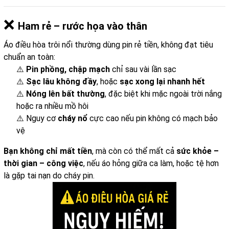
❌
Ham rẻ – rước họa vào thân
Áo điều hòa trôi nổi thường dùng pin rẻ tiền, không đạt tiêu
chuẩn an toàn:
⚠️
Pin phồng, chập mạch
chỉ sau vài lần sạc
⚠️
Sạc lâu không đầy
, hoặc
sạc xong lại nhanh hết
⚠️
Nóng lên bất thường
, đặc biệt khi mặc ngoài trời nắng
hoặc ra nhiều mồ hôi
⚠️ Nguy cơ
cháy nổ
cực cao nếu pin không có mạch bảo
vệ
Bạn không chỉ mất tiền
, mà còn có thể mất cả
sức khỏe –
thời gian – công việc
, nếu áo hỏng giữa ca làm, hoặc tệ hơn
là gặp tai nạn do cháy pin.