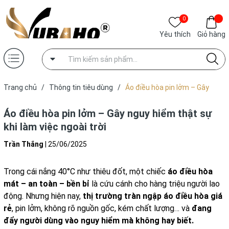
0
Yêu thích
Giỏ hàng
Trang chủ
/
Thông tin tiêu dùng
/
Áo điều hòa pin lởm – Gây
nguy hiểm thật sự khi làm việc ngoài trời
Áo điều hòa pin lởm – Gây nguy hiểm thật sự
khi làm việc ngoài trời
Trần Thắng
|
25/06/2025
Trong cái nắng 40°C như thiêu đốt, một chiếc
áo điều hòa
mát – an toàn – bền bỉ
là cứu cánh cho hàng triệu người lao
động. Nhưng hiện nay,
thị trường tràn ngập áo điều hòa giá
rẻ
, pin lởm, không rõ nguồn gốc, kém chất lượng… và
đang
đẩy người dùng vào nguy hiểm mà không hay biết.