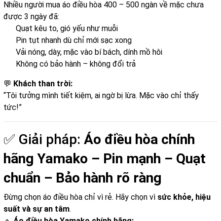
Nhiều người mua áo điều hòa 400 – 500 ngàn về mặc chưa
được 3 ngày đã:
Quạt kêu to, gió yếu như muỗi
Pin tụt nhanh dù chỉ mới sạc xong
Vải nóng, dày, mặc vào bí bách, dính mồ hôi
Không có bảo hành – không đổi trả
💬
Khách than trời:
“Tôi tưởng mình tiết kiệm, ai ngờ bị lừa. Mặc vào chỉ thấy
tức!”
✅ Giải pháp:
Áo điều hòa chính
hãng Yamako – Pin mạnh – Quạt
chuẩn – Bảo hành rõ ràng
Đừng chọn áo điều hòa chỉ vì rẻ. Hãy chọn vì
sức khỏe, hiệu
suất và sự an tâm
.
🔹
Áo điều hòa Yamako chính hãng: