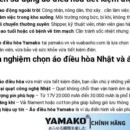
ao động ngoài trời
: Công nhân, nông dân, thợ xây… cần làm việc 
àm việc trong kho xưởng
: Môi trường nóng bức, bí khí, không t
di chuyển thường xuyên
: Shipper, kỹ thuật viên, nhân viên giao h
ao tuổi hoặc có bệnh về tim mạch
: Cần tránh sốc nhiệt nhưng 
o điều hòa Yamako
tại
yamako.vn
và
vuabaoho.com
là lựa chọn
n viên, vừa bảo vệ sức khỏe vừa tiết kiệm điện.
h nghiệm chọn áo điều hòa Nhật và 
áo điều hòa
vừa mát vừa tiết kiệm điện, bạn cần chú ý những yếu
ại quạt công nghệ Nhật
– Quạt không chổi than vận hành êm ái, 
ợng pin phù hợp
– Từ 17V 20.000 mAh đến 30.000 mAh là phổ bi
áng khí
– Vải filament hoặc cotton pha giúp luồng gió lưu thông t
hiệu uy tín
–
Áo điều hòa Yamako
là ví dụ điển hình về sản ph