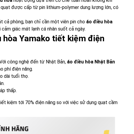
ều hòa
hoạt động dựa trên cơ chế tuần hoàn không khí
 quạt được cấp từ pin lithium-polymer dung lượng lớn, có
át cả phòng, bạn chỉ cần một viên pin cho
áo điều hòa
 cảm giác mát lạnh cá nhân suốt cả ngày.
ều hòa Yamako tiết kiệm điện
. Với công nghệ đến từ Nhật Bản,
áo điều hòa Nhật Bản
o phí điện năng.
o dài tuổi thọ.
ần.
áp thấp.
iết kiệm tới 70% điện năng so với việc sử dụng quạt cầm