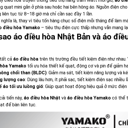
y điều hòa truyền thống tiêu thụ hàng trăm Watt mỗi giờ,
áo đi
g quạt mini gắn ở phía sau hoặc hai bên hông áo. Nguồn điện cho
 liên tục từ 8–18 giờ mà chỉ cần sạc đầy 1 lần.
 nghĩa là, thay vì tiêu tốn hàng chục số điện mỗi tháng để làm m
o điều hòa Yamako
– tiêu thụ điện cực thấp nhưng vẫn mang lại
 sao áo điều hòa Nhật Bản và áo đi
 tất cả
áo điều hòa
trên thị trường đều tiết kiệm điện như nhau
 hòa Yamako
tối ưu hóa thiết kế quạt, động cơ và pin để giảm ha
hông chổi than (BLDC)
: Giảm ma sát, tiết kiệm năng lượng và ké
g lượng cao
: Dùng lâu hơn, ít phải sạc, tiết kiệm điện sạc nhiều l
ế áo tối ưu luồng gió
: Giúp quạt hoạt động hiệu quả ở mức điện 
ải tiến này,
áo điều hòa Nhật
và
áo điều hòa Yamako
có thể t
ạt để bàn liên tục.