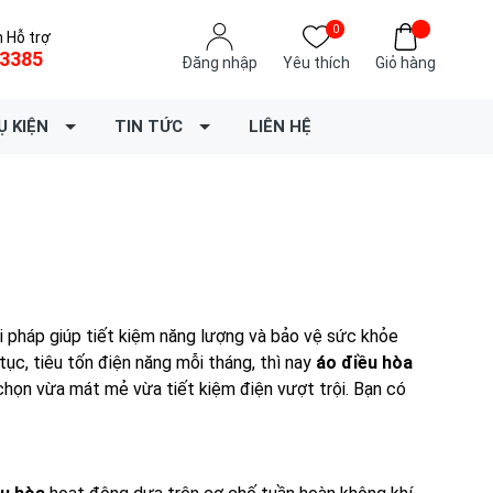
0
 Hỗ trợ
3385
Đăng nhập
Yêu thích
Giỏ hàng
Ụ KIỆN
TIN TỨC
LIÊN HỆ
i pháp giúp tiết kiệm năng lượng và bảo vệ sức khỏe
tục, tiêu tốn điện năng mỗi tháng, thì nay
áo điều hòa
ọn vừa mát mẻ vừa tiết kiệm điện vượt trội. Bạn có