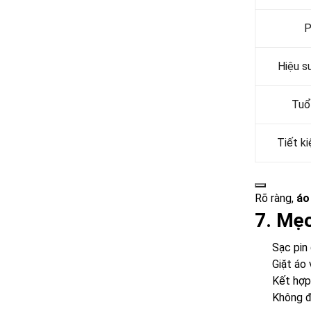
P
Hiệu s
Tuổ
Tiết k
Rõ ràng,
áo
7. Mẹo
Sạc pin
Giặt áo 
Kết hợp
Không để