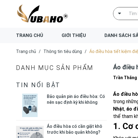
TRANG CHỦ
GIỚI THIỆU
DANH SÁCH S
Trang chủ
/
Thông tin tiêu dùng
/
Áo điều hòa tiết kiệm đi
Áo điều 
DANH MỤC SẢN PHẨM
Trần Thắng
TIN NỔI BẬT
Áo điều h
Bảo quản pin áo điều hòa: Có
trong những
nên sạc định kỳ khi không
dùng?
Nhật
,
áo đ
thể tham k
1. Cơ 
Áo điều hòa có cần giặt khô
trước khi bảo quản không?