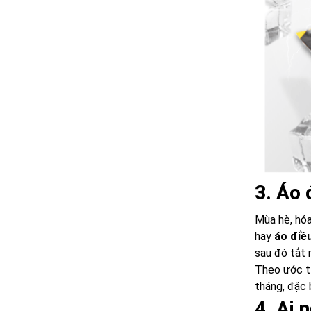
3. Áo 
Mùa hè, hóa 
hay
áo điề
sau đó tắt
Theo ước tí
tháng, đặc 
4. Ai 