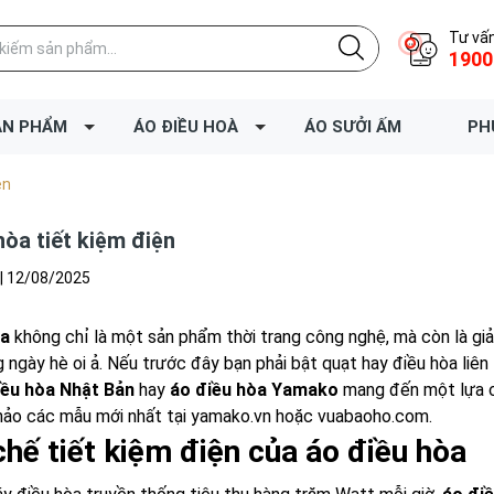
Tư vấn
1900
ẢN PHẨM
ÁO ĐIỀU HOÀ
ÁO SƯỞI ẤM
PH
ện
hòa tiết kiệm điện
|
12/08/2025
òa
không chỉ là một sản phẩm thời trang công nghệ, mà còn là giả
 ngày hè oi ả. Nếu trước đây bạn phải bật quạt hay điều hòa liên 
iều hòa Nhật Bản
hay
áo điều hòa Yamako
mang đến một lựa ch
hảo các mẫu mới nhất tại
yamako.vn
hoặc
vuabaoho.com
.
chế tiết kiệm điện của áo điều hòa