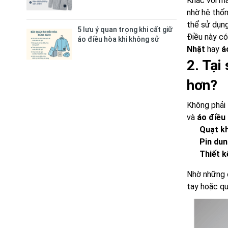
Khác với má
nhờ hệ thốn
thể sử dụng
5 lưu ý quan trọng khi cất giữ
Điều này có
áo điều hòa khi không sử
Nhật
hay
á
dụng
2. Tại
hơn?
Không phải
và
áo điều
Quạt k
Pin dun
Thiết k
Nhờ những c
tay hoặc qu