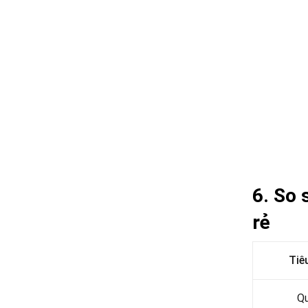
6. So 
rẻ
Tiê
Q