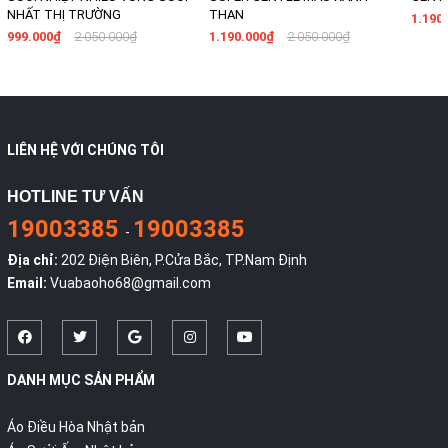
NHẤT THỊ TRƯỜNG
THAN
1.190
999.000₫
2.050.000₫
1.190.000₫
2.050.000₫
LIÊN HỆ VỚI CHÚNG TÔI
HOTLINE TƯ VẤN
19003385
19003385
-
Địa chỉ:
202 Điện Biên, P.Cửa Bắc, TP.Nam Định
Email:
Vuabaoho68@gmail.com
DANH MỤC SẢN PHẨM
Áo Điều Hòa Nhật bản