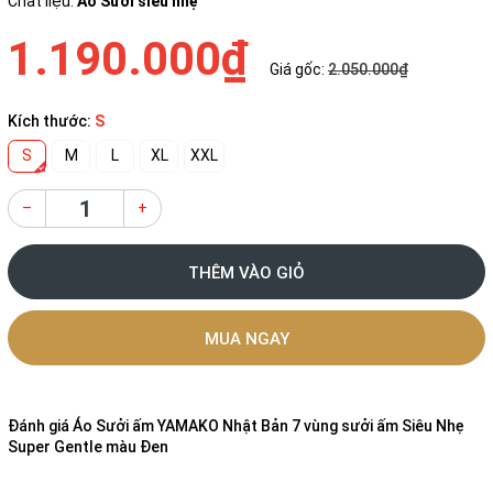
Chất liệu:
Áo Sưởi siêu nhẹ
1.190.000₫
Giá gốc:
2.050.000₫
Kích thước:
S
S
M
L
XL
XXL
–
+
THÊM VÀO GIỎ
MUA NGAY
Đánh giá
Áo Sưởi ấm YAMAKO Nhật Bản 7 vùng sưởi ấm Siêu Nhẹ
Super Gentle màu Đen