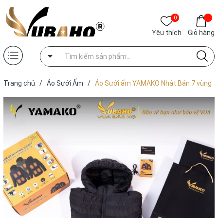
0
Yêu thích
Giỏ hàng
Trang chủ
/
Áo Sưởi Ấm
/
Áo Sưởi ấm YAMAKO Nhật Bản 7 vùng
sưởi ấm Siêu Nhẹ Super Gentle màu Đen