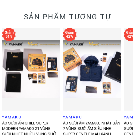
SẢN PHẨM TƯƠNG TỰ
YAMAKO
YAMAKO
YAM
ÁO SƯỞI ẤM GHILE SUPER
ÁO SƯỞI ẤM YAMAKO NHẬT BẢN
ÁO SƯ
MODERN YAMAKO 21 VÙNG
7 VÙNG SƯỞI ẤM SIÊU NHẸ
SƯỞI 
SƯỞI NHIỆT NHIỀU VÙNG SƯỞI
SUPER GENTLE MÀU XANH
GENT