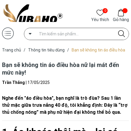
0
Yêu thích
Giỏ hàng
Trang chủ
/
Thông tin tiêu dùng
/
Bạn sẽ không tin áo điều hòa
nữ lại mát đến mức này!
Bạn sẽ không tin áo điều hòa nữ lại mát đến
mức này!
Trần Thắng
|
17/05/2025
Nghe đến "áo điều hòa", bạn nghĩ là trò đùa? Sau 1 lần
thử mặc giữa trưa nắng 40 độ, tôi khẳng định: Đây là “trợ
thủ chống nóng” mà phụ nữ hiện đại không thể bỏ qua.