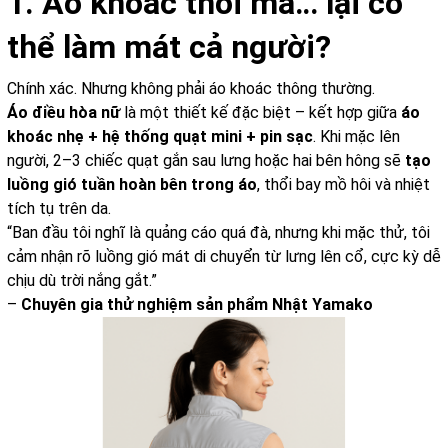
1. Áo khoác thôi mà… lại có
thể làm mát cả người?
Chính xác. Nhưng không phải áo khoác thông thường.
Áo điều hòa nữ
là một thiết kế đặc biệt – kết hợp giữa
áo
khoác nhẹ + hệ thống quạt mini + pin sạc
. Khi mặc lên
người, 2–3 chiếc quạt gắn sau lưng hoặc hai bên hông sẽ
tạo
luồng gió tuần hoàn bên trong áo
, thổi bay mồ hôi và nhiệt
tích tụ trên da.
“Ban đầu tôi nghĩ là quảng cáo quá đà, nhưng khi mặc thử, tôi
cảm nhận rõ luồng gió mát di chuyển từ lưng lên cổ, cực kỳ dễ
chịu dù trời nắng gắt.”
–
Chuyên gia thử nghiệm sản phẩm Nhật Yamako