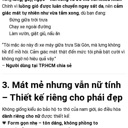
Chính vì
luồng gió được luân chuyển ngay sát da
, nên
cảm
giác mát tự nhiên như vừa tắm xong
, dù bạn đang:
Đứng giữa trời trưa
Chạy xe ngoài đường
Làm vườn, giặt giũ, nấu ăn
“Tôi mặc áo này đi xe máy giữa trưa Sài Gòn, mà lưng không
hề đổ mồ hôi. Cảm giác mát thật đến mức tôi phải bật cười vì
không ngờ nó hiệu quả vậy.”
–
Người dùng tại TP.HCM chia sẻ
3. Mát mẻ nhưng vẫn nữ tính
– Thiết kế riêng cho phái đẹp
Không giống kiểu áo bảo hộ to thô của nam giới, áo điều hòa
dành riêng cho nữ
được thiết kế:
💗
Form gọn nhẹ – tôn dáng, không phồng to