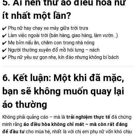
5. Ai nên thử áo điều hòa nữ
ít nhất một lần?
✔️ Phụ nữ hay chạy xe máy giữa trời trưa
✔️ Làm việc ngoài trời (bán hàng, giao hàng, làm vườn…)
✔️ Mẹ bỉm nấu ăn, chăm con trong nhà nóng
✔️ Người thường xuyên đổ mồ hôi lưng – nách
✔️ Phụ nữ yêu sự gọn nhẹ, kín đáo nhưng không bí bách
6. Kết luận: Một khi đã mặc,
bạn sẽ không muốn quay lại
áo thường
Không phải quảng cáo – mà là
trải nghiệm thực tế
đã chứng
minh rằng
áo điều hòa không chỉ mát – mà còn rất đáng
để đầu tư
cho mùa hè, nhất là với chị em phụ nữ vốn khó chịu