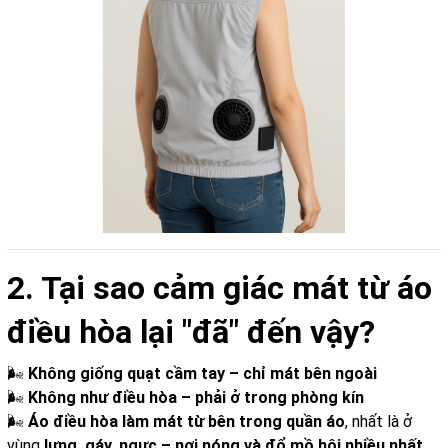
2. Tại sao cảm giác mát từ áo
điều hòa lại "đã" đến vậy?
🌬
Không giống quạt cầm tay – chỉ mát bên ngoài
🌬
Không như điều hòa – phải ở trong phòng kín
🌬
Áo điều hòa làm mát từ bên trong quần áo
, nhất là ở
vùng
lưng, gáy, ngực – nơi nóng và đổ mồ hôi nhiều nhất.