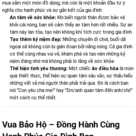
mua sắm một món đồ dùng, mà còn là một khoản đầu tư ý
nghĩa cho hạnh phúc và sự gắn kết của gia đình:
An tâm về sức khỏe:
Khi biết người thân được bảo vệ
khỏi cái nóng, bạn sẽ cảm thấy an tâm hơn rất nhiều. Sự an
tâm này lan tỏa, tạo nên không khí tích cực trong gia đình.
Tạo thêm kỷ niệm đẹp:
Những chuyến đi chơi, buổi dã
ngoại sẽ không còn bị gián đoạn bởi nắng nóng. Cả gia đình
có thể cùng nhau vui vẻ, khám phá và tạo nên những kỷ
niệm đáng nhớ mà không phải lo lắng về sức khỏe.
Thể hiện tình yêu thương:
Một chiếc
áo điều hòa
là món
quà thiết thực, thể hiện sự quan tâm sâu sắc, sự thấu hiểu
những vất vả mà người thân phải trải qua. Đó là cách bạn
nói "Con yêu cha mẹ!" hay "Em/anh quan tâm đến anh/chị!"
một cách cụ thể nhất.
Vua Bảo Hộ – Đồng Hành Cùng