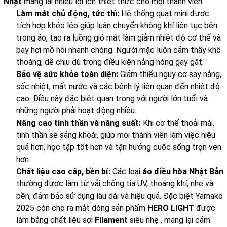
Nhật
mang lại nhiều lợi ích thiết thực cho mọi thành viên:
Làm mát chủ động, tức thì:
Hệ thống quạt mini được
tích hợp khéo léo giúp luân chuyển không khí liên tục bên
trong áo, tạo ra luồng gió mát làm giảm nhiệt độ cơ thể và
bay hơi mồ hôi nhanh chóng. Người mặc luôn cảm thấy khô
thoáng, dễ chịu dù trong điều kiện nắng nóng gay gắt.
Bảo vệ sức khỏe toàn diện:
Giảm thiểu nguy cơ say nắng,
sốc nhiệt, mất nước và các bệnh lý liên quan đến nhiệt độ
cao. Điều này đặc biệt quan trọng với người lớn tuổi và
những người phải hoạt động nhiều.
Nâng cao tinh thần và năng suất:
Khi cơ thể thoải mái,
tinh thần sẽ sảng khoái, giúp mọi thành viên làm việc hiệu
quả hơn, học tập tốt hơn và tận hưởng cuộc sống trọn vẹn
hơn.
Chất liệu cao cấp, bền bỉ:
Các loại
áo điều hòa Nhật Bản
thường được làm từ vải chống tia UV, thoáng khí, nhẹ và
bền, đảm bảo sử dụng lâu dài và hiệu quả. Đặc biệt Yamako
2025 còn cho ra mắt dòng sản phẩm
HERO LIGHT
được
làm bằng chất liệu sợi
Filament
siêu nhẹ , mang lại cảm