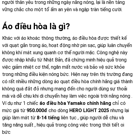
người thân yêu trong những ngày nắng nóng, lại là nền tảng
vững chắc cho một tổ ấm an yên và ngập tràn tiếng cười.
Áo điều hòa là gì?
Khác với áo khoác thông thường, áo điều hòa được thiết kế
với quạt gắn trong áo, hoạt động nhờ pin sạc, giúp luân chuyển
không khí mát xung quanh cơ thể người mặc. Công nghệ này
được nhập khẩu từ Nhật Bản, đã chứng minh hiệu quả trong
việc giảm nhiệt cơ thể, ngăn mất nước và bảo vệ sức khỏe
trong những điều kiện nóng bức. Hiện nay trên thị trường đang
có rất nhiều những dòng áo quạt điều hòa chính hãng giá thành
không quá đắt đỏ nhưng mang đến cho người dùng sự thoải
mái và dễ chịu khi di chuyển hay làm việc ngoài trời nắng nóng .
Ví dụ như 1 chiếc
áo điều hòa
Yamako chính hãng
chỉ có
mức giá từ
950.000đ
cho dòng
HERO LIGHT 2025
nhưng lại
giúp làm mát từ
8-14
tiếng
liên tục , giúp người dễ chịu và
tăng năng suất , hiệu quả trong công việc trong thời tiết oi
bức