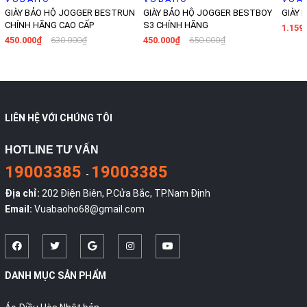
GIÀY BẢO HỘ JOGGER BESTRUN
GIÀY BẢO HỘ JOGGER BESTBOY
GIÀY 
CHÍNH HÃNG CAO CẤP
S3 CHÍNH HÃNG
1.159
450.000₫
630.000₫
450.000₫
650.000₫
LIÊN HỆ VỚI CHÚNG TÔI
HOTLINE TƯ VẤN
19003385
19003385
-
Địa chỉ:
202 Điện Biên, P.Cửa Bắc, TP.Nam Định
Email:
Vuabaoho68@gmail.com
DANH MỤC SẢN PHẨM