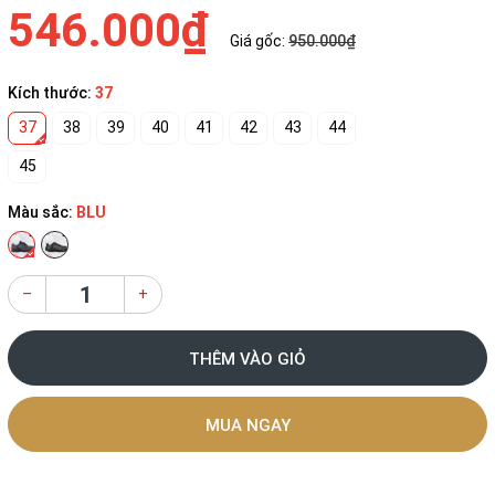
546.000₫
Giá gốc:
950.000₫
Kích thước:
37
37
38
39
40
41
42
43
44
45
Màu sắc:
BLU
–
+
THÊM VÀO GIỎ
MUA NGAY