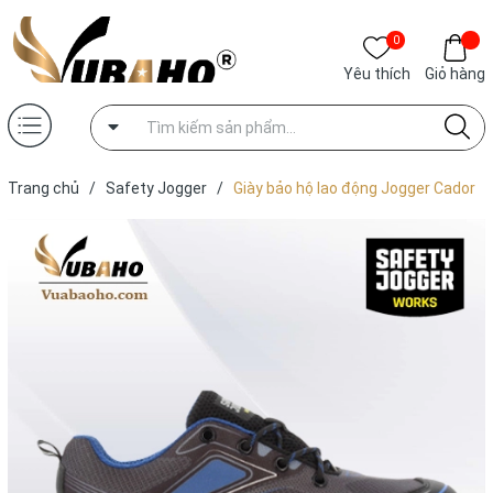
0
Yêu thích
Giỏ hàng
Trang chủ
/
Safety Jogger
/
Giày bảo hộ lao động Jogger Cador
S1P