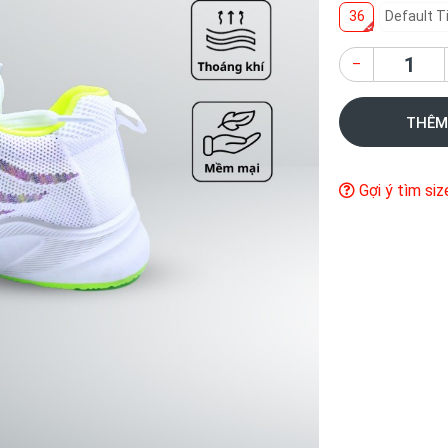
36
Default Ti
–
THÊM
Gợi ý tìm siz