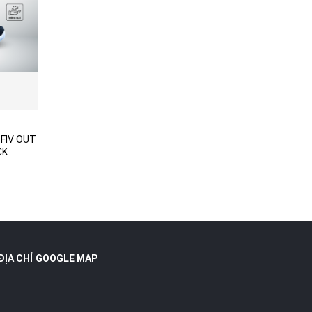
44
 FIV OUT
CK
S
ngay
ĐỊA CHỈ GOOGLE MAP