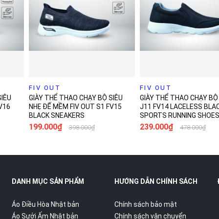
1
FIV OUT
36
37
38
39
40
41
FIV OUT
39
40
41
42
43
SIÊU
GIÀY THỂ THAO CHẠY BỘ SIÊU
GIÀY THỂ THAO CHẠY BỘ
V16
NHẸ ĐẾ MỀM FIV OUT S1 FV15
J11 FV14 LACELESS BLA
BLACK SNEAKERS
SPORTS RUNNING SHOE
199.000₫
239.000₫
398.000₫
478.000₫
+1
+1
gay
Mua ngay
Mua 
DANH MỤC SẢN PHẨM
HƯỚNG DẪN CHÍNH SÁCH
Áo Điều Hòa Nhật bản
Chính sách bảo mật
Áo Sưởi Ấm Nhật bản
Chính sách vận chuyển