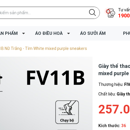
Tư vấn
1900
ẢN PHẨM
ÁO ĐIỀU HOÀ
ÁO SƯỞI ẤM
PH
11B Nữ Trắng - Tím White mixed purple sneakers
Giày thể tha
mixed purple
Thương hiệu:
FI
Chất liệu:
Giầy t
257.
Kích thước:
36