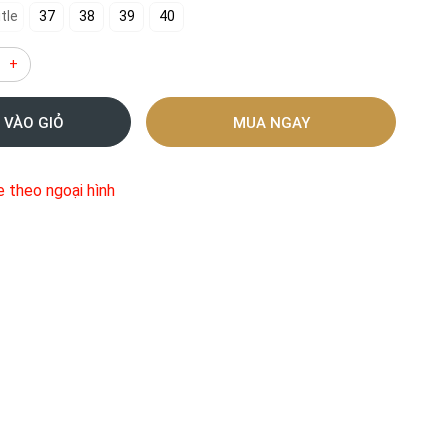
tle
37
38
39
40
+
 VÀO GIỎ
MUA NGAY
e theo ngoại hình