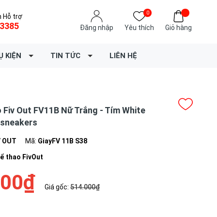
0
 Hỗ trợ
3385
Đăng nhập
Yêu thích
Giỏ hàng
Ụ KIỆN
TIN TỨC
LIÊN HỆ
o Fiv Out FV11B Nữ Trắng - Tím White
 sneakers
V OUT
Mã:
GiayFV 11B S38
hể thao FivOut
000₫
Giá gốc:
514.000₫