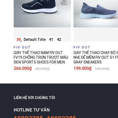
39
Default Title
41
42
FIV OUT
43
44
FIV OUT
36
37
38
39
40
4
GIÀY THỂ THAO NAM FIV OUT
GIÀY THỂ THAO CHẠY BỘ 
FV19 CHỐNG TRƠN TRƯỢT MÀU
NHẸ ĐẾ MỀM FIV OUT S1 F
ĐEN SPORTS SHOES FOR MEN
GRAY SNEAKERS
266.000₫
199.000₫
532.000₫
398.000₫
+1
+1
Mua ngay
Mua n
LIÊN HỆ VỚI CHÚNG TÔI
HOTLINE TƯ VẤN