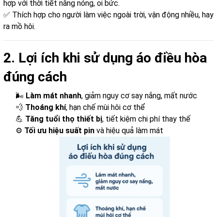
hợp với thời tiết nắng nóng, oi bức.
✅ Thích hợp cho người làm việc ngoài trời, vận động nhiều, hay
ra mồ hôi.
2. Lợi ích khi sử dụng áo điều hòa
đúng cách
🌬️
Làm mát nhanh
, giảm nguy cơ say nắng, mất nước
💨
Thoáng khí
, hạn chế mùi hôi cơ thể
💪
Tăng tuổi thọ thiết bị
, tiết kiệm chi phí thay thế
⚙️
Tối ưu hiệu suất pin
và hiệu quả làm mát