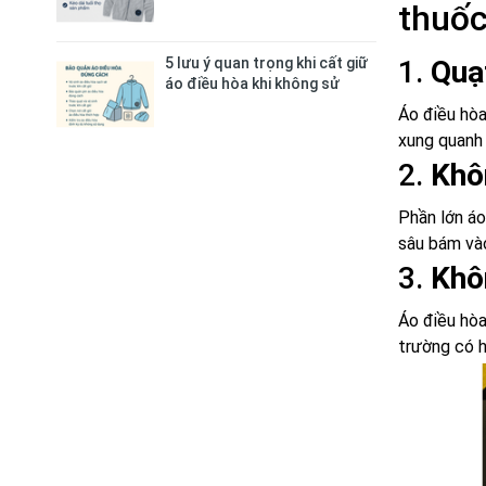
thuốc
1.
Quạ
5 lưu ý quan trọng khi cất giữ
áo điều hòa khi không sử
dụng
Áo điều hò
xung quanh 
2.
Khô
Phần lớn áo
sâu bám vào
3.
Khô
Áo điều hò
trường có h