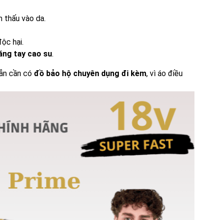
 thấu vào da.
ộc hại.
ăng tay cao su
.
vẫn cần có
đồ bảo hộ chuyên dụng đi kèm
, vì áo điều