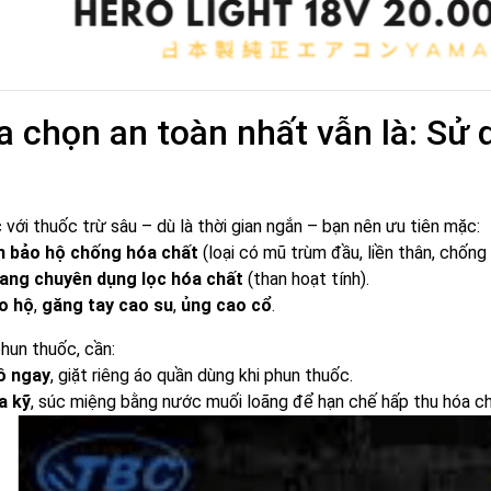
a chọn an toàn nhất vẫn là: Sử
c với thuốc trừ sâu – dù là thời gian ngắn – bạn nên ưu tiên mặc:
n bảo hộ chống hóa chất
(loại có mũ trùm đầu, liền thân, chống
ang chuyên dụng lọc hóa chất
(than hoạt tính).
o hộ
,
găng tay cao su
,
ủng cao cổ
.
phun thuốc, cần:
ồ ngay
, giặt riêng áo quần dùng khi phun thuốc.
a kỹ
, súc miệng bằng nước muối loãng để hạn chế hấp thu hóa ch