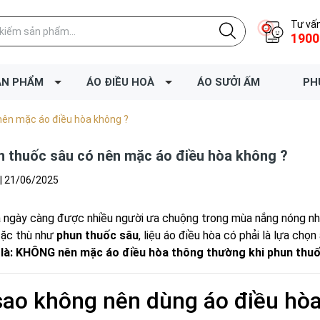
Tư vấn
1900
ẢN PHẨM
ÁO ĐIỀU HOÀ
ÁO SƯỞI ẤM
PH
nên mặc áo điều hòa không ?
 thuốc sâu có nên mặc áo điều hòa không ?
|
21/06/2025
 ngày càng được nhiều người ưa chuộng trong mùa nắng nóng nhờ
đặc thù như
phun thuốc sâu
, liệu áo điều hòa có phải là lựa chọn
i là: KHÔNG nên mặc áo điều hòa thông thường khi phun thuố
sao không nên dùng áo điều hò