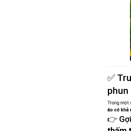
✅ Trư
phun 
Trong một 
áo có khả 
👉 Gợi
thấm 