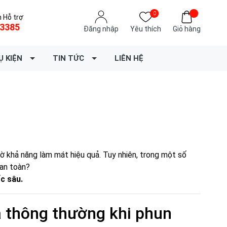
0
 Hỗ trợ
3385
Đăng nhập
Yêu thích
Giỏ hàng
Ụ KIỆN
TIN TỨC
LIÊN HỆ
 khả năng làm mát hiệu quả. Tuy nhiên, trong một số
 an toàn?
c sâu.
a thông thường khi phun