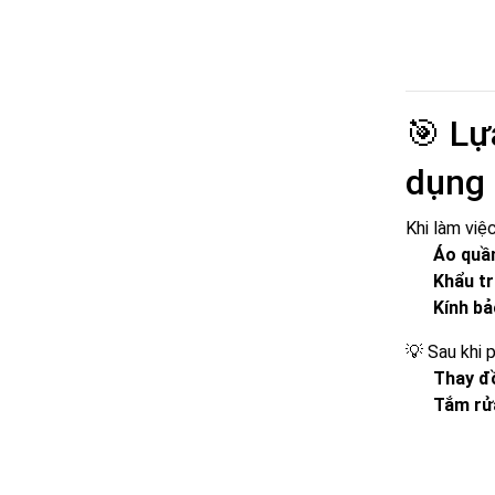
🎯 Lự
dụng
Khi làm việ
Áo quầ
Khẩu tr
Kính bả
💡 Sau khi 
Thay đ
Tắm rử