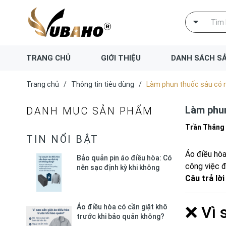
TRANG CHỦ
GIỚI THIỆU
DANH SÁCH S
Trang chủ
/
Thông tin tiêu dùng
/
Làm phun thuốc sâu có 
Làm phun
DANH MỤC SẢN PHẨM
Trần Thắng
TIN NỔI BẬT
Áo điều hòa
Bảo quản pin áo điều hòa: Có
công việc 
nên sạc định kỳ khi không
dùng?
Câu trả lờ
Áo điều hòa có cần giặt khô
❌ Vì 
trước khi bảo quản không?