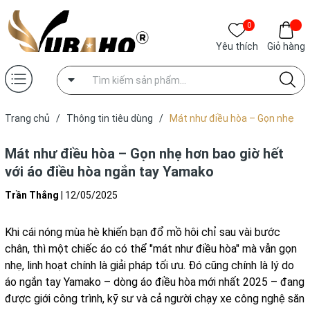
0
Yêu thích
Giỏ hàng
Trang chủ
/
Thông tin tiêu dùng
/
Mát như điều hòa – Gọn nhẹ
hơn bao giờ hết với áo điều hòa ngắn tay Yamako
Mát như điều hòa – Gọn nhẹ hơn bao giờ hết
với áo điều hòa ngắn tay Yamako
Trần Thắng
|
12/05/2025
Khi cái nóng mùa hè khiến bạn đổ mồ hôi chỉ sau vài bước
chân, thì một chiếc áo có thể "mát như điều hòa" mà vẫn gọn
nhẹ, linh hoạt chính là giải pháp tối ưu. Đó cũng chính là lý do
áo ngắn tay Yamako – dòng áo điều hòa mới nhất 2025 – đang
được giới công trình, kỹ sư và cả người chạy xe công nghệ săn