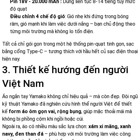
Pin 18V - 20.000 mAh :
Dùng liên tục 8-14 tiếng tùy mức
độ quạt
Điều chỉnh 4 chế độ gió
: Gió nhẹ khi đứng trong bóng
râm, gió mạnh khi làm việc dưới nắng – bạn chủ động theo
từng môi trường mà không lo tốn điện.
Tất cả chỉ gói gọn trong một hệ thống pin-quạt tinh gọn, sạc
bằng cổng Type-C – tương thích với hầu hết củ sạc điện thoại
hiện nay.
3. Thiết kế hướng đến người
Việt Nam
Áo ngắn tay Yamako không chỉ hiệu quả – mà còn đẹp. Đội ngũ
kỹ thuật Yamako đã nghiên cứu hình thể người Việt để thiết
kế
form áo ôm gọn vai, rộng bụng
, giúp mặc thoải mái mà
không bị phồng cộm khi ngồi hoặc cúi.
Ngoài ra, áo có nhiều màu sắc lựa chọn:
xám xi măng, xanh
navy, đen than đá
– phù hợp với môi trường làm việc công