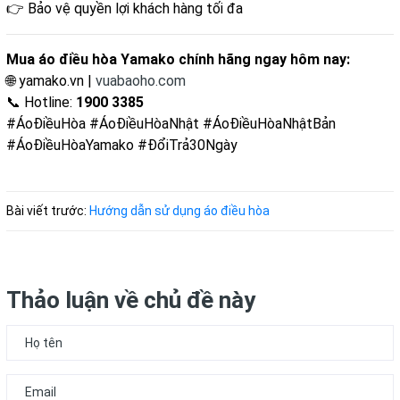
👉 Bảo vệ quyền lợi khách hàng tối đa
Mua áo điều hòa Yamako chính hãng ngay hôm nay:
🌐
yamako.vn
|
vuabaoho.com
📞 Hotline:
1900 3385
#ÁoĐiềuHòa #ÁoĐiềuHòaNhật #ÁoĐiềuHòaNhậtBản
#ÁoĐiềuHòaYamako #ĐổiTrả30Ngày
Bài viết trước:
Hướng dẫn sử dụng áo điều hòa
Thảo luận về chủ đề này