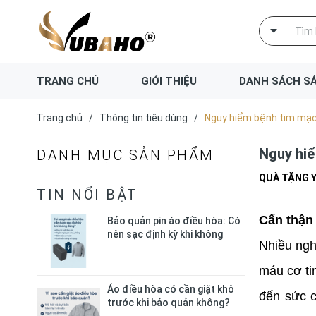
TRANG CHỦ
GIỚI THIỆU
DANH SÁCH S
Trang chủ
/
Thông tin tiêu dùng
/
Nguy hiểm bệnh tim mạch
Nguy hiể
DANH MỤC SẢN PHẨM
QUÀ TẶNG 
TIN NỔI BẬT
Cẩn thận 
Bảo quản pin áo điều hòa: Có
nên sạc định kỳ khi không
Nhiều ngh
dùng?
máu cơ tim
Áo điều hòa có cần giặt khô
đến sức c
trước khi bảo quản không?