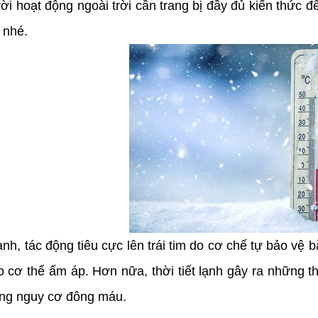
ời hoạt động ngoài trời cần trang bị đầy đủ kiến thức
 nhé.
lạnh, tác động tiêu cực lên trái tim do cơ chế tự bảo vệ
o cơ thể ấm áp. Hơn nữa, thời tiết lạnh gây ra những 
ăng nguy cơ đông máu.