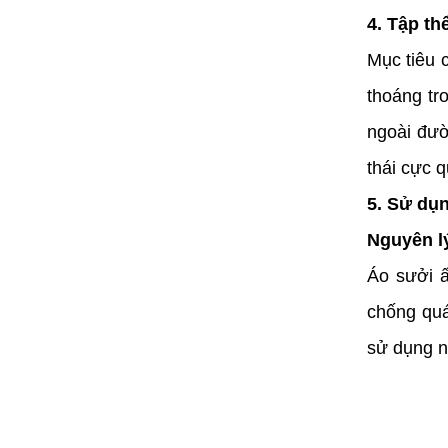
4. Tập th
Mục tiêu 
thoáng tro
ngoài đườ
thái cực 
5. Sử dụn
Nguyên l
Áo sưởi ấ
chống quá
sử dụng n