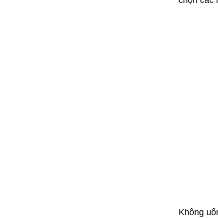
chọn các 
Không uốn