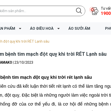
Tư vấn
1900
ẢN PHẨM
ÁO ĐIỀU HOÀ
ÁO SƯỞI ẤM
PH
 đột quỵ khi trời RÉT Lạnh sâu
m bệnh tim mạch đột quỵ khi trời RÉT Lạnh sâu
YAMAKO
|
23/10/2023
bệnh tim mạch đột quỵ khi trời rét lạnh sâu
iên cứu đã kết luận thời tiết rét lạnh có thể làm tăng 
, đột quỵ. Đặc biệt là những người làm việc ngoài trời t
hống đỡ của cơ thể yếu đi, là cơ hội để những bệnh 