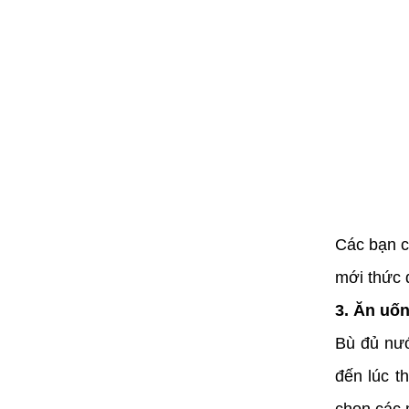
Các bạn c
mới thức 
3. Ăn uốn
Bù đủ nướ
đến lúc t