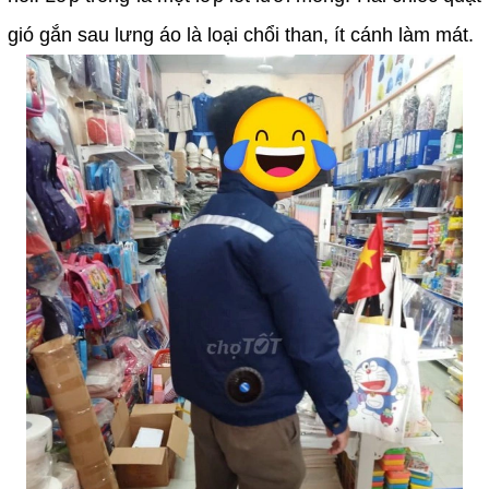
gió gắn sau lưng áo là loại chổi than, ít cánh làm mát.