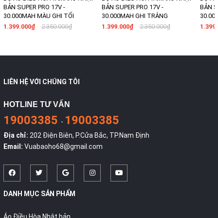
BẢN SUPER PRO 17V -
BẢN SUPER PRO 17V -
BẢN S
30.000MAH MÀU GHI TỐI
30.000MAH GHI TRẮNG
30.00
1.399.000₫
2.350.000₫
1.399.000₫
2.350.000₫
1.399
LIÊN HỆ VỚI CHÚNG TÔI
HOTLINE TƯ VẤN
19003385
19003385
-
Địa chỉ:
202 Điện Biên, P.Cửa Bắc, TP.Nam Định
Email:
Vuabaoho68@gmail.com
DANH MỤC SẢN PHẨM
Áo Điều Hòa Nhật bản