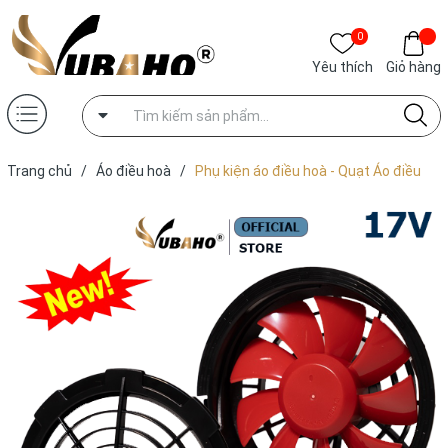
0
Yêu thích
Giỏ hàng
Trang chủ
/
Áo điều hoà
/
Phụ kiện áo điều hoà - Quạt Áo điều
hoà Yamako Nhật Bản Super Pro 17V - 30.000MAH