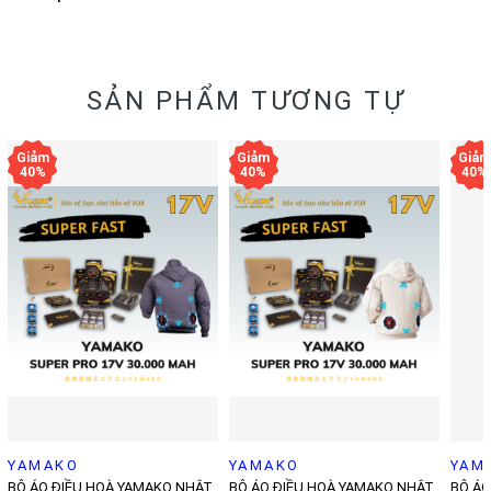
SẢN PHẨM TƯƠNG TỰ
YAMAKO
YAMAKO
YAM
BỘ ÁO ĐIỀU HOÀ YAMAKO NHẬT
BỘ ÁO ĐIỀU HOÀ YAMAKO NHẬT
BỘ ÁO