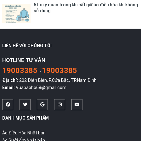
5 lưu ý quan trọng khi cất giữ áo điều hòa khi không
sử dụng
LIÊN HỆ VỚI CHÚNG TÔI
HOTLINE TƯ VẤN
19003385
19003385
-
Địa chỉ:
202 Điện Biên, P.Cửa Bắc, TP.Nam Định
Email:
Vuabaoho68@gmail.com
DANH MỤC SẢN PHẨM
Áo Điều Hòa Nhật bản
Áo Sưởi Ấm Nhật bản