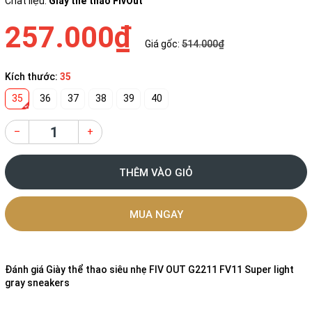
Chất liệu:
Giầy thể thao FivOut
257.000₫
Giá gốc:
514.000₫
Kích thước:
35
35
36
37
38
39
40
–
+
THÊM VÀO GIỎ
MUA NGAY
Đánh giá
Giày thể thao siêu nhẹ FIV OUT G2211 FV11 Super light
gray sneakers