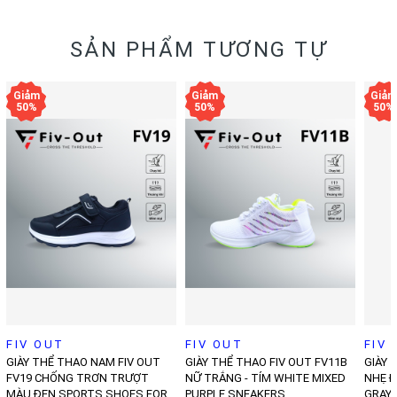
SẢN PHẨM TƯƠNG TỰ
FIV OUT
FIV OUT
FIV
GIÀY THỂ THAO NAM FIV OUT
GIÀY THỂ THAO FIV OUT FV11B
GIÀY 
FV19 CHỐNG TRƠN TRƯỢT
NỮ TRẮNG - TÍM WHITE MIXED
NHẸ Đ
MÀU ĐEN SPORTS SHOES FOR
PURPLE SNEAKERS
GRAY