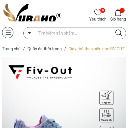
0
Yêu thích
Giỏ hàng
Trang chủ
/
Quần áo thời trang
/
Giày thể thao siêu nhẹ FIV OUT
G2211 FV11 Super light gray sneakers