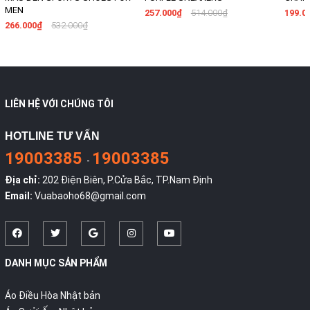
MEN
257.000₫
514.000₫
199.0
266.000₫
532.000₫
LIÊN HỆ VỚI CHÚNG TÔI
HOTLINE TƯ VẤN
19003385
19003385
-
Địa chỉ:
202 Điện Biên, P.Cửa Bắc, TP.Nam Định
Email:
Vuabaoho68@gmail.com
DANH MỤC SẢN PHẨM
Áo Điều Hòa Nhật bản