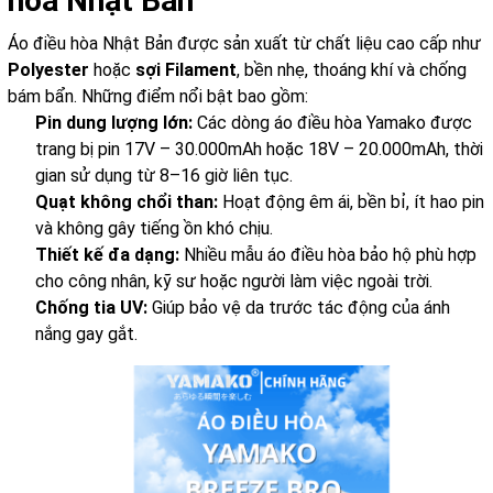
hòa Nhật Bản
Áo điều hòa Nhật Bản được sản xuất từ chất liệu cao cấp như
Polyester
hoặc
sợi Filament
, bền nhẹ, thoáng khí và chống
bám bẩn. Những điểm nổi bật bao gồm:
Pin dung lượng lớn:
Các dòng áo điều hòa Yamako được
trang bị pin 17V – 30.000mAh hoặc 18V – 20.000mAh, thời
gian sử dụng từ 8–16 giờ liên tục.
Quạt không chổi than:
Hoạt động êm ái, bền bỉ, ít hao pin
và không gây tiếng ồn khó chịu.
Thiết kế đa dạng:
Nhiều mẫu áo điều hòa bảo hộ phù hợp
cho công nhân, kỹ sư hoặc người làm việc ngoài trời.
Chống tia UV:
Giúp bảo vệ da trước tác động của ánh
nắng gay gắt.